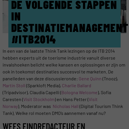
DE VOLGENDE STAPPEN
IN
DESTINATIEMANAGEMENT
#ITB2014
In een van de laatste Think Tank lezingen op de ITB 2014
hebben experts uit de toerisme industrie vanuit diverse
invalshoeken belicht welke kansen en oplossingen er zijn om
ook in toekomst destinaties succesvol te marketen. De
panelleden van deze discussieronde:
Gene Quinn
(Tnooz),
Martin Stoll
(Sparkloft Media),
Charlie Ballard
(Tripadvisor), Claudia Capelli (
Bologna Welcome
), Sofia
Caresten (
Visit Stockholm
) en Hans Petter (
Visit
Norway
). Moderator was
Nicholas Hall
(Digital Tourism Think
Tank). Welke rol moeten DMO’s aannemen vanaf nu?
WEES EINDREDACTEUR EN