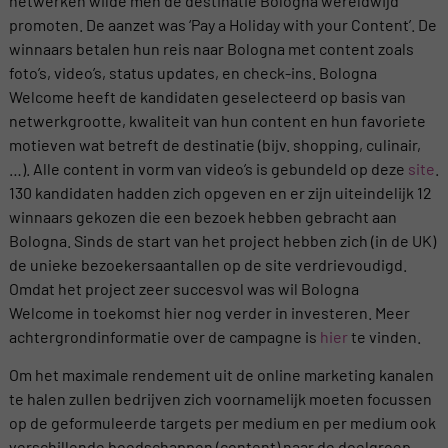
netwerken wilde men de destinatie Bologna wereldwijd
promoten. De aanzet was ‘Pay a Holiday with your Content’. De
winnaars betalen hun reis naar Bologna met content zoals
foto’s, video’s, status updates, en check-ins. Bologna
Welcome heeft de kandidaten geselecteerd op basis van
netwerkgrootte, kwaliteit van hun content en hun favoriete
motieven wat betreft de destinatie (bijv. shopping, culinair,
…). Alle content in vorm van video’s is gebundeld op deze
site
.
130 kandidaten hadden zich opgeven en er zijn uiteindelijk 12
winnaars gekozen die een bezoek hebben gebracht aan
Bologna. Sinds de start van het project hebben zich (in de UK)
de unieke bezoekersaantallen op de site verdrievoudigd.
Omdat het project zeer succesvol was wil Bologna
Welcome in toekomst hier nog verder in investeren. Meer
achtergrondinformatie over de campagne is
hier
te vinden.
Om het maximale rendement uit de online marketing kanalen
te halen zullen bedrijven zich voornamelijk moeten focussen
op de geformuleerde targets per medium en per medium ook
verschillende boodschappen (content) naar de doelgroep