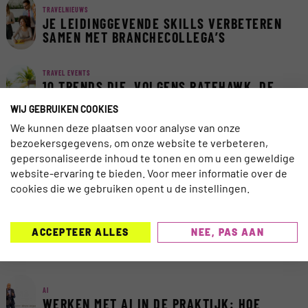
TRAVELNIEUWS
JE LEIDINGGEVENDE SKILLS VERBETEREN
SAMEN MET BRANCHECOLLEGA’S
TRAVEL EVENTS
10 TRENDS DIE, VOLGENS RATEHAWK, DE
B2B DISTRIBUTIE VAN REIZEN IN HET
WIJ GEBRUIKEN COOKIES
VOLGENDE DECENNIUM ZULLEN BEPALEN
We kunnen deze plaatsen voor analyse van onze
bezoekersgegevens, om onze website te verbeteren,
ADVERTORIAL
VAN EENMANSZAAK NAAR BV: VOORKOM
gepersonaliseerde inhoud te tonen en om u een geweldige
EEN DEKKINGSGAT BIJ DE
website-ervaring te bieden. Voor meer informatie over de
GARANTIEREGELING
cookies die we gebruiken opent u de instellingen.
SOCIAL MEDIA
ACCEPTEER ALLES
NEE, PAS AAN
TIKTOK LANCEERT ‘TIKTOK GO’ OM REIZEN
EN UITJES DIRECT IN DE APP TE BOEKEN
AI
WERKEN MET AI IN DE PRAKTIJK: HOE