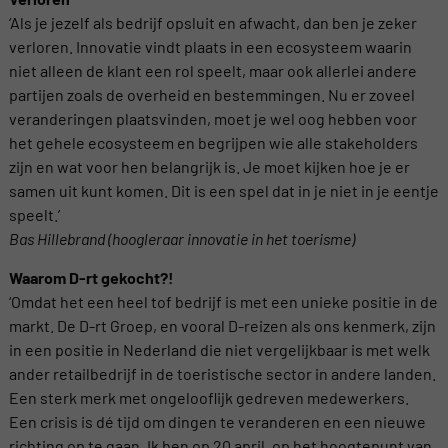
‘Als je jezelf als bedrijf opsluit en afwacht, dan ben je zeker
verloren. Innovatie vindt plaats in een ecosysteem waarin
niet alleen de klant een rol speelt, maar ook allerlei andere
partijen zoals de overheid en bestemmingen. Nu er zoveel
veranderingen plaatsvinden, moet je wel oog hebben voor
het gehele ecosysteem en begrijpen wie alle stakeholders
zijn en wat voor hen belangrijk is. Je moet kijken hoe je er
samen uit kunt komen. Dit is een spel dat in je niet in je eentje
speelt.’
Bas Hillebrand (hoogleraar innovatie in het toerisme)
Waarom D-rt gekocht?!
‘Omdat het een heel tof bedrijf is met een unieke positie in de
markt. De D-rt Groep, en vooral D-reizen als ons kenmerk, zijn
in een positie in Nederland die niet vergelijkbaar is met welk
ander retailbedrijf in de toeristische sector in andere landen.
Een sterk merk met ongelooflijk gedreven medewerkers.
Een crisis is dé tijd om dingen te veranderen en een nieuwe
richting op te gaan. Ik ben op 20 april, op het hoogtepunt van