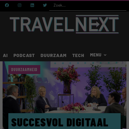
AI
PODCAST
DUURZAAM
TECH
DUURZAAMHEID
SUCCESVOL DIGITAAL