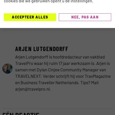
cookies die we gebruiken opent u de instellingen.
bij ons te boeken. Daar moeten we wat stoerder in zijn. Dat is
denk ik een opdracht voor na covid. Daar kunnen we met z’n
allen in ieder geval nog wel wat aan doen.’
ACCEPTEER ALLES
NEE, PAS AAN
Marjon Kaper (Directeur Reizen, ANWB)
ARJEN LUTGENDORFF
Arjen Lutgendorff is hoofdredacteur van vakblad
TravelPro waar hij ruim 17 jaar werkzaam is. Arjen is
samen met Dylan Cinjee Community Manager van
TRAVELNEXT. Verder schrijft hij voor TravMagazine
en Business Traveller Netherlands. Tips? Mail
arjen@travelpro.nl.