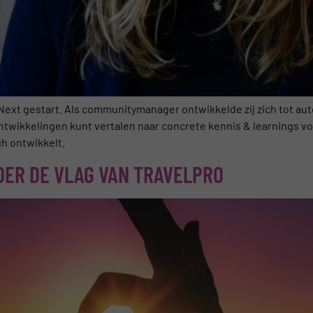
ext gestart. Als communitymanager ontwikkelde zij zich tot aute
twikkelingen kunt vertalen naar concrete kennis & learnings voor
h ontwikkelt.
DER DE VLAG VAN TRAVELPRO