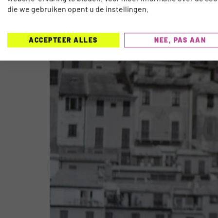
EXPERT TALK! DE TOEKOMSTPL
die we gebruiken opent u de instellingen.
TRAVELNEXT: LOBKE ELBERS
ACCEPTEER ALLES
NEE, PAS AAN