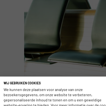
WIJ GEBRUIKEN COOKIES
Op 21 augustus begonnen TUI en Transavia met e
We kunnen deze plaatsen voor analyse van onze
niveau te brengen. Dit gebeurt door het concept 
bezoekersgegevens, om onze website te verbeteren,
reizigers in een week. Dit project […]
gepersonaliseerde inhoud te tonen en om u een geweldige
website-ervaring te bieden. Voor meer informatie over de coo