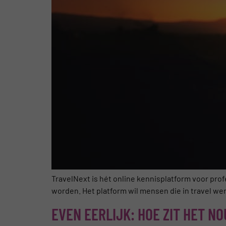
TravelNext is hét online kennisplatform voor prof
worden. Het platform wil mensen die in travel wer
EVEN EERLIJK: HOE ZIT HET N