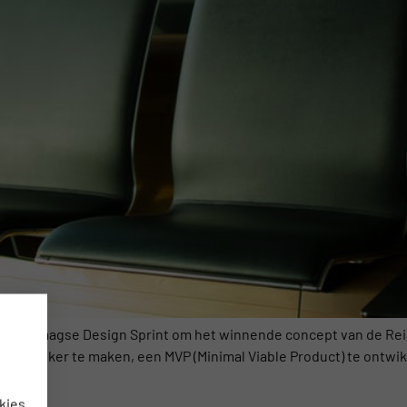
en vijfdaagse Design Sprint om het winnende concept van de Re
specifieker te maken, een MVP (Minimal Viable Product) te ontwi
kies