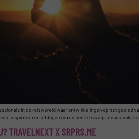
essionals in de reiswereld waar ontwikkelingen op het gebied va
ken, inspireren en uitdagen om de beste travelprofessionals te 
OU? TRAVELNEXT X SRPRS.ME