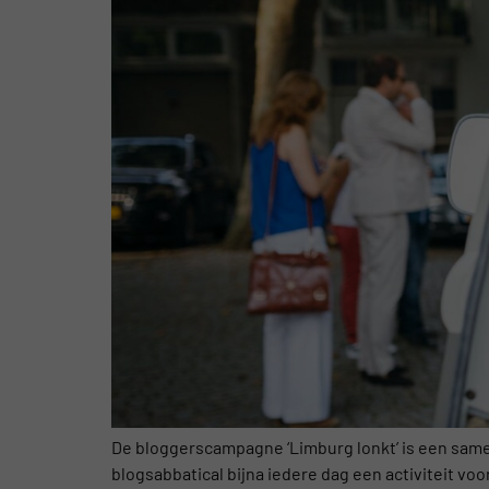
De bloggerscampagne ‘Limburg lonkt’ is een same
blogsabbatical bijna iedere dag een activiteit voo