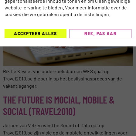
gepersonaliseerde inhoud te tonen en om u een geweldige
website-ervaring te bieden. Voor meer informatie over de
cookies die we gebruiken opent u de instellingen.
ACCEPTEER ALLES
NEE, PAS AAN
Rik De Keyser van onderzoeksbureau WES gaat op
Travel2010.be dieper in op het beslissingsproces van de
vakantieganger.
THE FUTURE IS MOCIAL, MOBILE &
SOCIAL (TRAVEL2010)
Jeroen van Velzen van The Sound of Data gaf op
Travel2010.be zijn visie op de mobiele ontwikkelingen voor