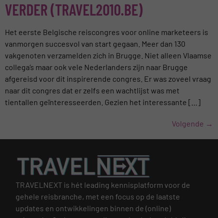
VERDER (TRAVEL2010.BE)
Het eerste Belgische reiscongres voor online marketeers is
vanmorgen succesvol van start gegaan. Meer dan 130
vakgenoten verzamelden zich in Brugge. Niet alleen Vlaamse
collega’s maar ook vele Nederlanders zijn naar Brugge
afgereisd voor dit inspirerende congres. Er was zoveel vraag
naar dit congres dat er zelfs een wachtlijst was met
tientallen geïnteresseerden. Gezien het interessante […]
Volgende
→
TRAVELNEXT is hét leading kennisplatform voor de
gehele reisbranche, met een focus op de laatste
updates en ontwikkelingen binnen de (online)